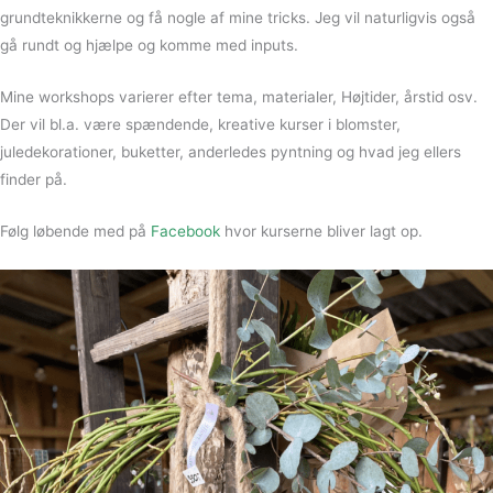
grundteknikkerne og få nogle af mine tricks. Jeg vil naturligvis også
gå rundt og hjælpe og komme med inputs.
Mine workshops varierer efter tema, materialer, Højtider, årstid osv.
Der vil bl.a. være spændende, kreative kurser i blomster,
juledekorationer, buketter, anderledes pyntning og hvad jeg ellers
finder på.
Følg løbende med på
Facebook
hvor kurserne bliver lagt op.