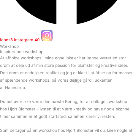
Icons8 Instagram 40
Workshop
Inspirerende workshop
At afholde workshops i mine egne lokaler har længe været en stor
drøm at dele ud af min store passion for blomster og kreative ideer.
Den drøm er endelig en realitet og jeg er klar til at åbne op for masser
af spændende workshops, på vores dejlige gård i udkanten
af Haunstrup.
Du behøver ikke være den næste Bering, for at deltage i workshop
hos Hjort Blomster – lysten til at være kreativ og have nogle skønne
timer sammen er et godt startsted, sammen klarer vi resten.
Som deltager på en workshop hos Hjort Blomster vil du, lære nogle af